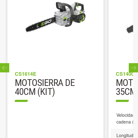
CS1614E
CS1400E
MOTOSIERRA DE
MOTO
40CM (KIT)
35CM
Velocidad 
cadena (m/
Longitud d