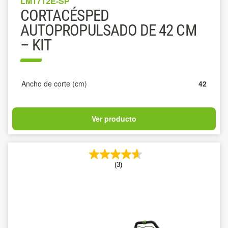
LM1712E-SP
CORTACÉSPED
AUTOPROPULSADO DE 42 CM
– KIT
Ancho de corte (cm)
42
Ver producto
(3)