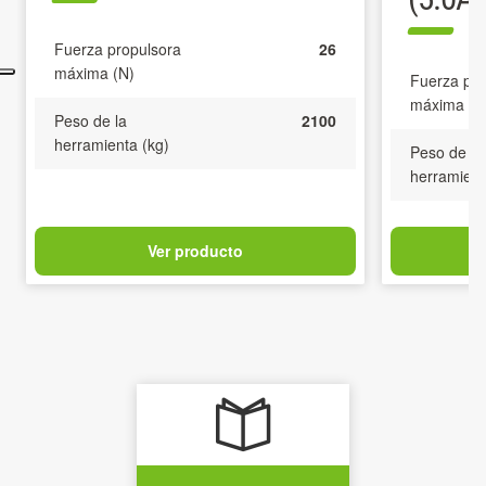
Fuerza propulsora
26
máxima (N)
Fuerza pro
máxima (N
Peso de la
2100
herramienta (kg)
Peso de la
herramient
Ver producto