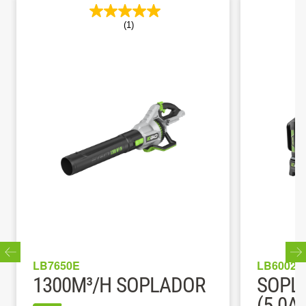
(1)
LB7650E
LB6002E
1300M³/H SOPLADOR
SOPL
(5.0A