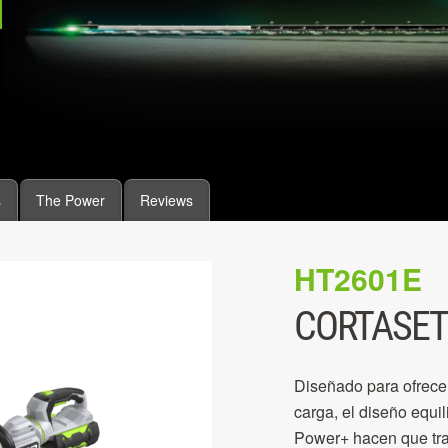
s
The Power
Reviews
HT2601E
CORTASETO
Diseñado para ofrece
carga, el diseño equi
Power+ hacen que trab