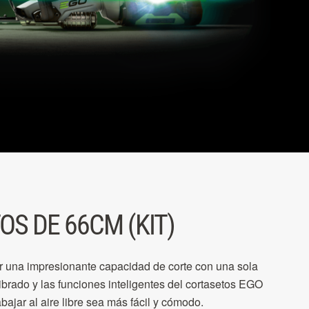
S DE 66CM (KIT)
r una impresionante capacidad de corte con una sola
librado y las funciones inteligentes del cortasetos EGO
ajar al aire libre sea más fácil y cómodo.