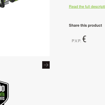
Read the full descrip
Share this product
€
P.V.P.