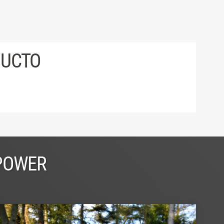
DUCTO
 POWER