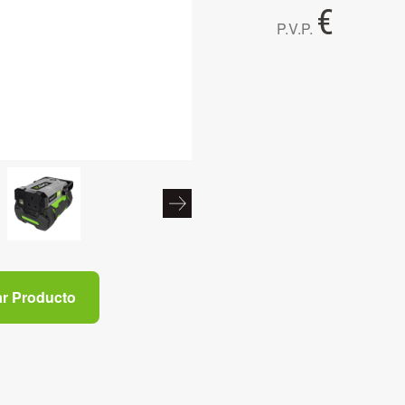
€
P.V.P.
ar Producto