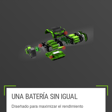
UNA BATERÍA SIN IGUAL
BATERÍA MONTADA
SISTEMA DE GESTIÓN DE
TECNOLOGÍA EXCLUSIVA "KEEP
INNOVADOR DISEÑO EN FORMA
EXTERNAMENTE
ENERGÍA
COOL"™
DE ARCO
Diseñado para maximizar el rendimiento