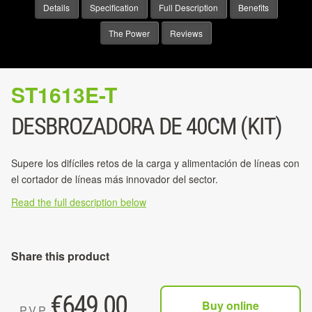
Details
Specification
Full Description
Benefits
The Power
Reviews
ST1613E-T
DESBROZADORA DE 40CM (KIT)
Supere los difíciles retos de la carga y alimentación de líneas con
el cortador de líneas más innovador del sector.
Read the full description below
Share this product
€
649.00
Buy online
P.V.P.