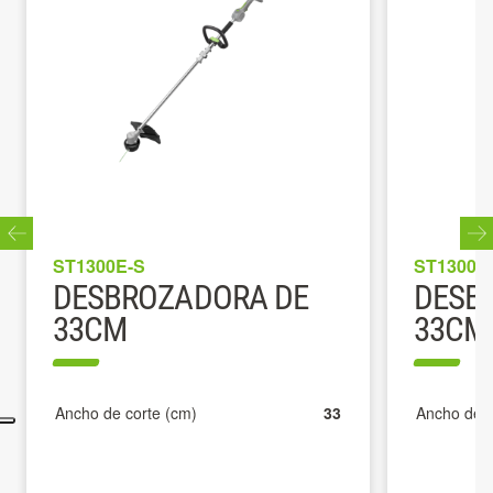
ST1300E-S
ST1300E
DESBROZADORA DE
DESB
33CM
33CM
Ancho de corte (cm)
33
Ancho de c