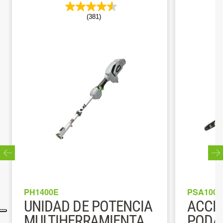
(381)
PH1400E
PSA1000
UNIDAD DE POTENCIA
ACCE
MULTIHERRAMIENTA
PODA